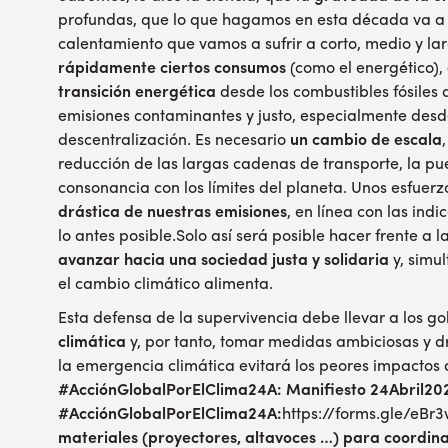
profundas, que lo que hagamos en esta década va a
calentamiento que vamos a sufrir a corto, medio y lar
rápidamente ciertos consumos
(como el energético),
transición energética
desde los combustibles fósiles 
emisiones contaminantes y justo, especialmente desd
descentralización. Es necesario
un cambio de escala
reducción de las largas cadenas de transporte, la pu
consonancia con los límites del planeta. Unos esfue
drástica de nuestras emisiones
, en línea con las ind
lo antes posible.Solo así será posible hacer frente a 
avanzar hacia una sociedad justa y solidaria
y, simul
el cambio climático alimenta.
Esta defensa de la supervivencia debe llevar a los g
climática
y, por tanto, tomar medidas ambiciosas y d
la emergencia climática evitará los peores impactos a
#AcciónGlobalPorElClima24A:
Manifiesto 24Abril202
#AcciónGlobalPorElClima24A:
https://forms.gle/eB
materiales (proyectores, altavoces …) para coordina