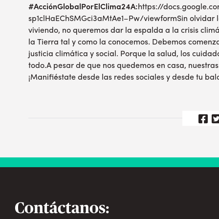
#AcciónGlobalPorElClima24A:
https://docs.google.
sp1clHaEChSMGci3aMtAe1–Pw/viewform
Sin olvidar
viviendo, no queremos dar la espalda a la crisis cli
la Tierra tal y como la conocemos. Debemos comenzar
justicia climática y social. Porque la salud, los cuid
todo.A pesar de que nos quedemos en casa, nuestras
¡Manifiéstate desde las redes sociales y desde tu bal
Contáctanos: