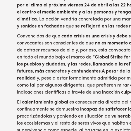
por el clima el próximo viernes 24 de abril a las 22
el centro el medio ambiente y a las personas y tenga e
climática
. La acción vendría concretada por una man
y sonidos en fachadas
que
se reflejará en las redes
m
Convencidos de que
cada crisis es una crisis y debe
convocantes son conscientes de que
no es momento de
de detraer recursos de ella y, por eso, esta convocato
en todo el mundo bajo el marco de
“Global Strike fo
los pueblos y ciudades, y las redes, llamando a la re
futuras, más concretas y contundentes.A pesar de la 
realidad
y, pese a estar formalmente admitida por mu
como tal por algunos dirigentes, que prefieren mirar a
indicaciones científicas a través de una
inacción culp
El
calentamiento global
es consecuencia directa del
continuamente se demuestra
incapaz de satisfacer l
precarizándolas y poniendo en situación de
vulnerab
los ecosistemas y el resto de seres vivos que habitan 
supervivencia como especie, al basarse en la explotac