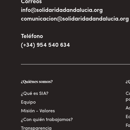
Correos
info@solidaridadandalucia.org
comunicacion@solidaridadandalucia.org
Teléfono
(+34) 954 540 634
¿Quiénes somos?
¿
¿Qué es SIA?
C
pa
Equipo
A
Misión - Valores
E
¿Con quién trabajamos?
Fo
Transparencia