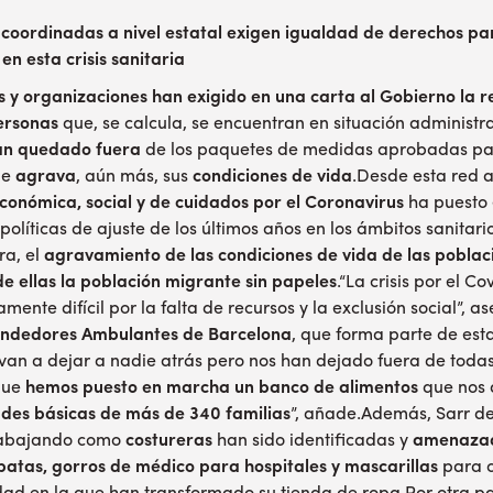
 coordinadas a nivel estatal exigen igualdad de derechos pa
n esta crisis sanitaria
os y organizaciones
han exigido en una carta al Gobierno la r
ersonas
que, se calcula, se encuentran en situación administra
an quedado fuera
de los paquetes de medidas aprobadas par
ue
agrava
, aún más, sus
condiciones de vida
.Desde esta red a
 económica, social y de cuidados por el Coronavirus
ha puesto 
 políticas de ajuste de los últimos años en los ámbitos sanitario
ra, el
agravamiento de las condiciones de vida de las poblaci
de ellas la población migrante sin papeles
.“La crisis por el C
ente difícil por la falta de recursos y la exclusión social”, 
Vendedores Ambulantes de Barcelona
, que forma parte de es
van a dejar a nadie atrás pero nos han dejado fuera de toda
que
hemos puesto en marcha un banco de alimentos
que nos 
des básicas de más de 340 familias
”, añade.Además, Sarr d
rabajando como
costureras
han sido identificadas y
amenazada
batas, gorros de médico para hospitales y mascarillas
para c