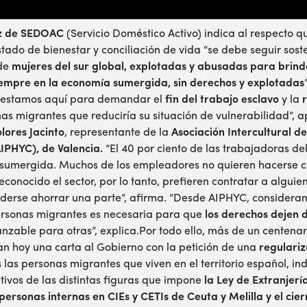
oz de SEDOAC
(Servicio Doméstico Activo) indica al respecto qu
tado de bienestar y conciliación de vida “se debe seguir sost
 de
mujeres del sur global, explotadas y abusadas para brinda
iempre en la economía sumergida, sin derechos y explotadas
 estamos aquí para demandar el
fin del trabajo esclavo
y la
as migrantes que reduciría su situación de vulnerabilidad”, 
lores Jacinto
, representante de la
Asociación Intercultural de
IPHYC), de Valencia.
“El 40 por ciento de las trabajadoras de
 sumergida. Muchos de los empleadores no quieren hacerse c
conocido el sector, por lo tanto, prefieren contratar a alguie
erse ahorrar una parte”, afirma. “Desde AIPHYC, considera
personas migrantes es necesaria para que
los derechos dejen d
nzable para otras”, explica.Por todo ello, más de un centenar
n hoy una carta al Gobierno con la petición de una
regulariz
 las personas migrantes que viven en el territorio español, 
ativos de las distintas figuras que impone
la Ley de Extranjería
ersonas internas en CIEs y CETIs de Ceuta y Melilla y el cierr