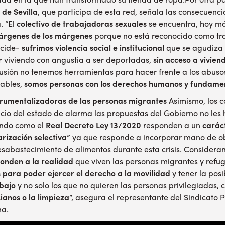
idad en la que han transformado su tienda de ropa.Por otra p
 de Sevilla
, que participa de esta red, señala las consecuenc
. “El
colectivo de trabajadoras sexuales
se encuentra, hoy má
márgenes de los márgenes
porque no está reconocido como tr
ncide-
sufrimos violencia social e institucional
que se agudiza
r
viviendo con angustia a ser deportadas,
sin acceso a vivien
lusión no tenemos herramientas para hacer frente a los abuso
rables,
somos personas con los derechos humanos y fundame
trumentalizadoras de las personas migrantes
Asimismo, los c
icio del estado de alarma las propuestas del Gobierno no les 
ando como el
Real Decreto Ley 13/2020
responden a un
caráct
arización selectiva”
ya que responde a incorporar mano de obr
desabastecimiento de alimentos durante esta crisis. Consider
ponden a la realidad
que viven las personas migrantes y refu
 para poder ejercer el derecho a la movilidad
y tener la posi
abajo
y no solo los que no quieren las personas privilegiadas,
ianos o la limpieza
”, asegura el representante del Sindicato
na.