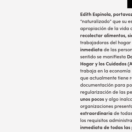
Edith Espinola, portav
“naturalizado” que su es
apropiación de la vida
recolectar alimentos, s
trabajadoras del hogar
inmediata
de las person
sentido se manifiesta
Do
Hogar y los Cuidados (A
trabaja en la economía
que actualmente tiene re
documentación para pod
regularización de las 
unos pocos
y algo inalca
organizaciones presenta
extraordinaria
de todas
los requisitos administr
inmediata de todas las p