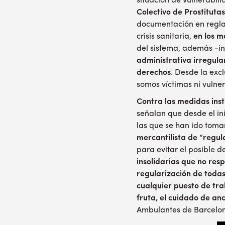
situación de vulnerabil
Colectivo de Prostitutas
documentación en regla
crisis sanitaria,
en los 
del sistema, además -i
administrativa irregula
derechos
. Desde la exc
somos víctimas ni vulne
Contra las medidas ins
señalan que desde el in
las que se han ido tom
mercantilista de “regul
para evitar el posible 
insolidarias que no res
regularización de todas
cualquier puesto de tr
fruta, el cuidado de anc
Ambulantes de Barcelo