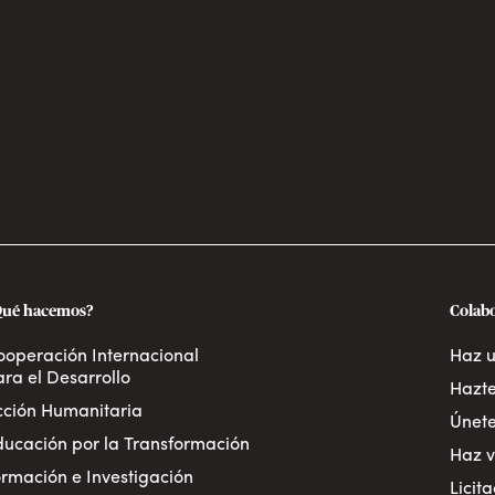
Qué hacemos?
Colab
ooperación Internacional
Haz 
ra el Desarrollo
Hazte
cción Humanitaria
Únete
ducación por la Transformación
Haz v
rmación e Investigación
Licit