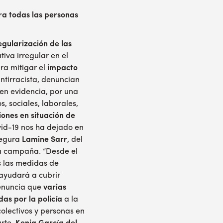
ra todas las personas
egularización de las
tiva irregular en el
a mitigar el
impacto
ntirracista, denuncian
en evidencia, por una
s, sociales, laborales,
ones en situación de
ovid-19 nos ha dejado en
asegura
Lamine Sarr
, del
ta campaña. “Desde el
s las medidas de
ayudará a cubrir
enuncia que
varias
s por la policía
a la
olectivos y personas en