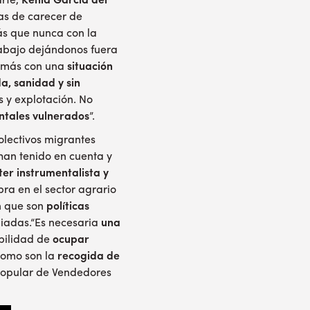
arte,
Kenia García del
ias de carecer de
s que nunca con la
abajo dejándonos fuera
 más con una
situación
da, sanidad y sin
s y explotación. No
ntales vulnerados
”.
olectivos migrantes
han tenido en cuenta y
er instrumentalista y
a en el sector agrario
an que son
políticas
giadas.“Es necesaria
una
bilidad de
ocupar
 como son la
recogida de
 Popular de Vendedores