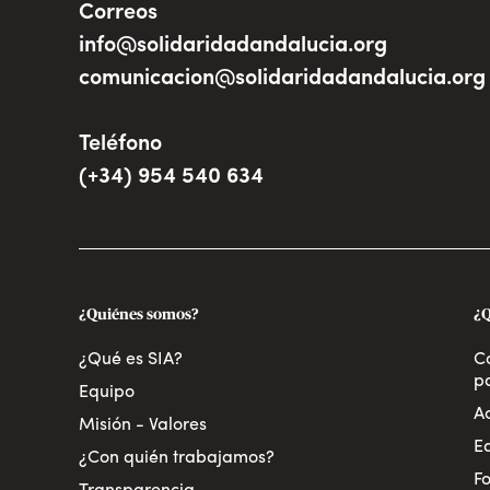
Correos
info@solidaridadandalucia.org
comunicacion@solidaridadandalucia.org
Teléfono
(+34) 954 540 634
¿Quiénes somos?
¿
¿Qué es SIA?
C
pa
Equipo
A
Misión - Valores
E
¿Con quién trabajamos?
Fo