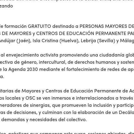
izando
 de formación GRATUITO destinado a PERSONAS MAYORES D
LAS DE MAYORES y CENTROS DE EDUCACIÓN PERMANENTE PA
dújar (Jaén), Isla Cristina (Huelva), Lebrija (Sevilla) y Mála
al envejecimiento activista promoviendo una ciudadanía globa
ectiva de género, intercultural, de derechos humanos y soste
e la Agenda 2030 mediante el fortalecimiento de redes de a
a.
sitarias de Mayores y Centros de Educación Permanente de Adu
os locales y OSC se ven inmersos e interrelacionados a travé
neradores de sinergias, que promueven la inclusión y partici
 de decisiones, y culminan con la elaboración de un Decál
s demandas y necesidades del colectivo.