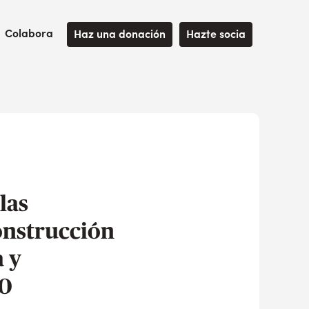
Colabora
Haz una donación
Hazte socia
las
onstrucción
a y
30