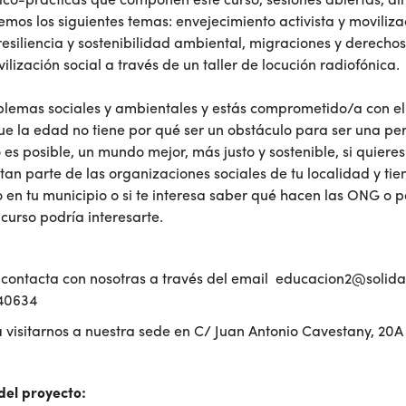
órico-prácticas que componen este curso, sesiones abiertas, d
emos los siguientes temas: envejecimiento activista y moviliza
 resiliencia y sostenibilidad ambiental, migraciones y derech
lización social a través de un taller de locución radiofónica.
blemas sociales y ambientales y estás comprometido/a con el 
que la edad no tiene por qué ser un obstáculo para ser una per
 es posible, un mundo mejor, más justo y sostenible, si quiere
n parte de las organizaciones sociales de tu localidad y ti
 o en tu municipio o si te interesa saber qué hacen las ONG o 
curso podría interesarte.
 contacta con nosotras a través del email
educacion2@solida
540634
visitarnos a nuestra sede en C/ Juan Antonio Cavestany, 20A
del proyecto: