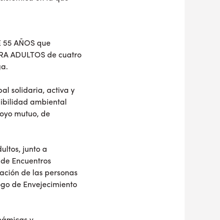
E 55 AÑOS que
RA ADULTOS de cuatro
ga.
l solidaria, activa y
nibilidad ambiental
poyo mutuo, de
ltos, junto a
s de Encuentros
pación de las personas
ogo de Envejecimiento