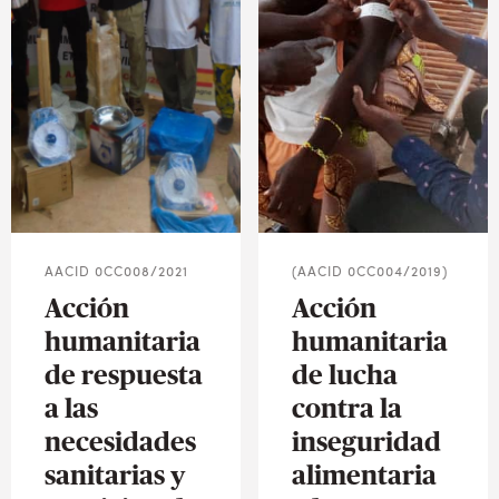
AACID 0CC008/2021
(AACID 0CC004/2019)
Acción
Acción
humanitaria
humanitaria
de respuesta
de lucha
a las
contra la
necesidades
inseguridad
sanitarias y
alimentaria